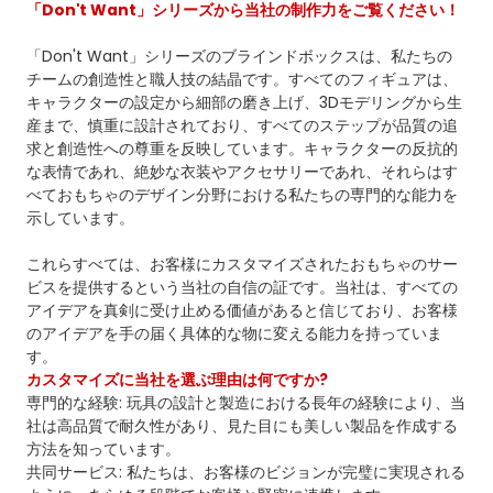
「Don't Want」シリーズから当社の制作力をご覧ください！
「Don't Want」シリーズのブラインドボックスは、私たちの
チームの創造性と職人技の結晶です。すべてのフィギュアは、
キャラクターの設定から細部の磨き上げ、3Dモデリングから生
産まで、慎重に設計されており、すべてのステップが品質の追
求と創造性への尊重を反映しています。キャラクターの反抗的
な表情であれ、絶妙な衣装やアクセサリーであれ、それらはす
べておもちゃのデザイン分野における私たちの専門的な能力を
示しています。
これらすべては、お客様にカスタマイズされたおもちゃのサー
ビスを提供するという当社の自信の証です。当社は、すべての
アイデアを真剣に受け止める価値があると信じており、お客様
のアイデアを手の届く具体的な物に変える能力を持っていま
す。
カスタマイズに当社を選ぶ理由は何ですか?
専門的な経験: 玩具の設計と製造における長年の経験により、当
社は高品質で耐久性があり、見た目にも美しい製品を作成する
方法を知っています。
共同サービス: 私たちは、お客様のビジョンが完璧に実現される