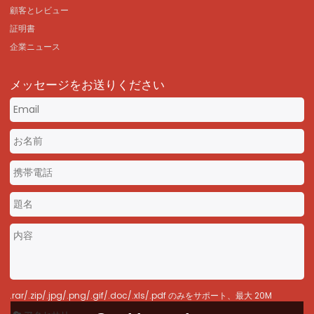
顧客とレビュー
証明書
企業ニュース
メッセージをお送りください
.rar/.zip/.jpg/.png/.gif/.doc/.xls/.pdf のみをサポート、最大 20M