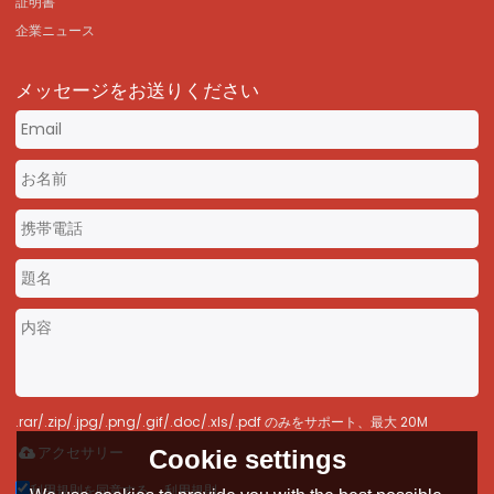
証明書
企業ニュース
メッセージをお送りください
.rar/.zip/.jpg/.png/.gif/.doc/.xls/.pdf のみをサポート、最大 20M
Cookie settings
アクセサリー
利用規則を同意する。,
利用規則