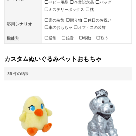
ベビー用品
企業記念品
バッグ
ミステリーボックス
枕
家の装飾
贈り物
休日のお祝い
応用シナリオ
車のおもちゃ
オフィスの装飾
機能別
通常
録音
移動
歌う
カスタムぬいぐるみペットおもちゃ
35 件の結果