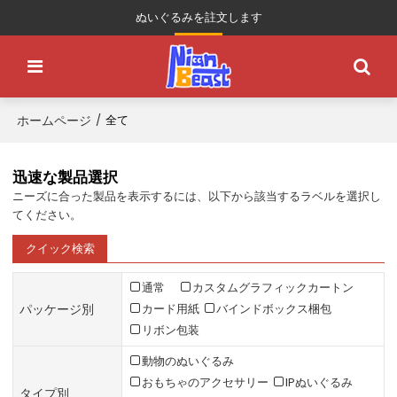
ぬいぐるみを註文します
ホームページ
/
全て
迅速な製品選択
ニーズに合った製品を表示するには、以下から該当するラベルを選択し
てください。
クイック検索
通常
カスタムグラフィックカートン
パッケージ別
カード用紙
バインドボックス梱包
リボン包装
動物のぬいぐるみ
おもちゃのアクセサリー
IPぬいぐるみ
タイプ別