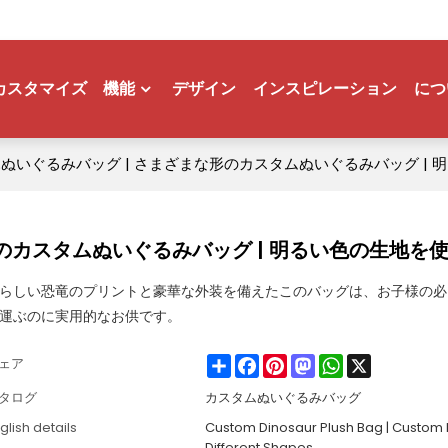
カスタマイズ
機能
デザイン
インスピレーション
につ
ぬいぐるみバッグ | さまざまな形のカスタムぬいぐるみバッグ | 
のカスタムぬいぐるみバッグ | 明るい色の生地を
らしい恐竜のプリントと豪華な外装を備えたこのバッグは、お子様の必
運ぶのに実用的なお供です。
Share
Facebook
Pinterest
Mastodon
WhatsApp
X
ェア
タログ
カスタムぬいぐるみバッグ
glish details
Custom Dinosaur Plush Bag | Custom 
Different Shapes