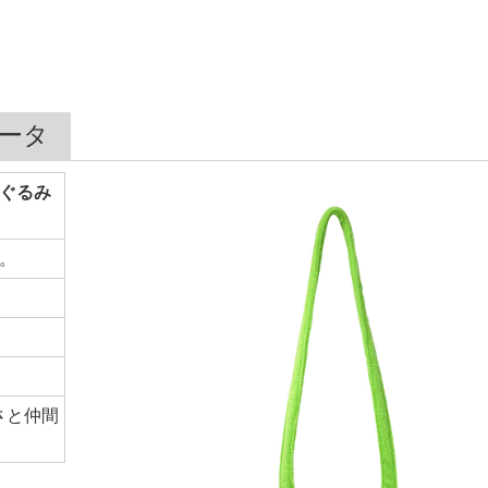
ータ
ぐるみ
。
さと仲間