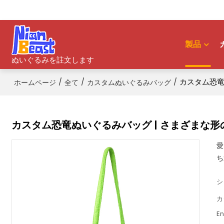
歓迎,
ログイン
/
登録
製品
ぬいぐるみを註文します
/
/
/
カスタム恐竜
ホームページ
全て
カスタムぬいぐるみバッグ
カスタム恐竜ぬいぐるみバッグ | さまざまな形
愛
ち
シ
カ
En