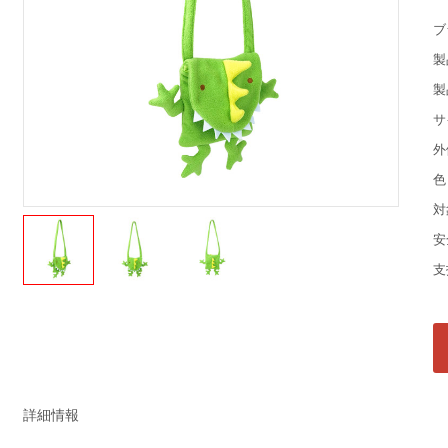
ブ
製
製
サ
外
色
対
安
支
詳細情報