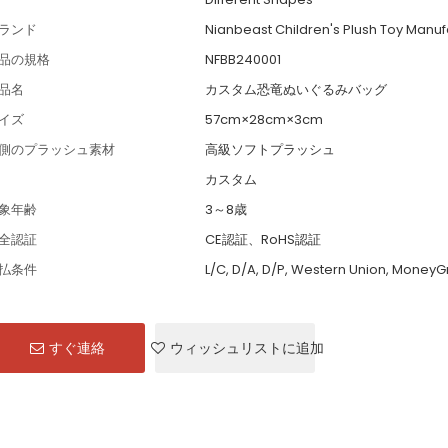
ランド
Nianbeast Children's Plush Toy Manuf
品の規格
NFBB240001
品名
カスタム恐竜ぬいぐるみバッグ
イズ
57cm×28cm×3cm
側のプラッシュ素材
高級ソフトプラッシュ
カスタム
象年齢
3～8歳
全認証
CE認証、RoHS認証
払条件
L/C, D/A, D/P, Western Union, MoneyG
すぐ連絡
ウィッシュリストに追加