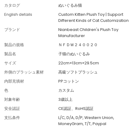
カタログ
ぬいぐるみ猫
English details
Custom Kitten Plush Toy | Support
Different Kinds of Cat Customization
ブランド
Nianbeast Children's Plush Toy
Manufacturer
製品の規格
ＮＦＤＷ２４００２０
製品名
子猫のぬいぐるみ
サイズ
22cm×13cm×29.5cm
外側のプラッシュ素材
高級ソフトプラッシュ
内部充填材
PPコットン
色
カスタム
対象年齢
3歳以上
安全認証
CE認証、RoHS認証
支払条件
L/C, D/A, D/P, Western Union,
MoneyGram, T/T, Paypal