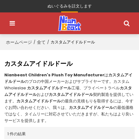
ぬいぐるみを註文します
ホームページ
全て
/
/
カスタムアイドルドール
カスタムアイドルドール
Nianbeast Children's Plush Toy Manufacturer
は
カスタムアイ
ドルドール
のプロの中国メーカーおよびサプライヤーです。カスタム
Wholeslae
カスタムアイドルドール
工場、プライベートラベル
カスタ
ムアイドルドール
および
カスタムアイドルドール
契約製造を提供してい
ます。
カスタムアイドルドール
の最良の見積もりを取得するには、今す
ぐお問い合わせください、我々は、
カスタムアイドルドール
の最低価格
ではなく、タイムリーに対応させていただきますが、私たちはより良い
サービスを提供します。
1 件の結果