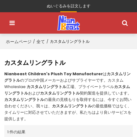
ぬいぐるみを註文します
ホームページ
全て
/
/
カスタムリングラトル
カスタムリングラトル
Nianbeast Children's Plush Toy Manufacturer
は
カスタムリン
グラトル
のプロの中国メーカーおよびサプライヤーです。カスタム
Wholeslae
カスタムリングラトル
工場、プライベートラベル
カスタム
リングラトル
および
カスタムリングラトル
契約製造を提供しています。
カスタムリングラトル
の最良の見積もりを取得するには、今すぐお問い
合わせください、我々は、
カスタムリングラトル
の最低価格ではなく、
タイムリーに対応させていただきますが、私たちはより良いサービスを
提供します。
1 件の結果