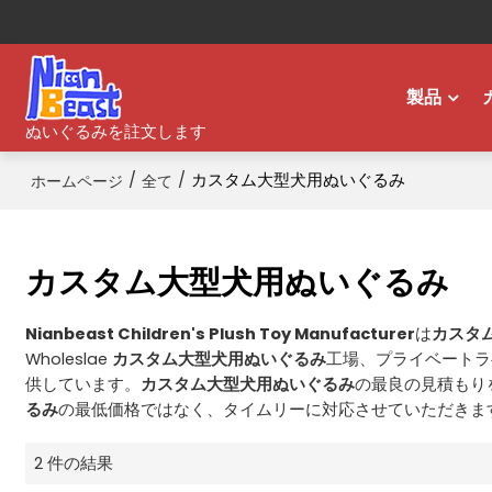
製品
ぬいぐるみを註文します
/
/
カスタム大型犬用ぬいぐるみ
ホームページ
全て
カスタム大型犬用ぬいぐるみ
Nianbeast Children's Plush Toy Manufacturer
は
カスタ
Wholeslae
カスタム大型犬用ぬいぐるみ
工場、プライベートラ
供しています。
カスタム大型犬用ぬいぐるみ
の最良の見積もり
るみ
の最低価格ではなく、タイムリーに対応させていただきま
2 件の結果