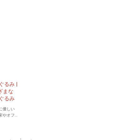
るみ |
ざまな
ぐるみ
に優しい
家やオフ
す。