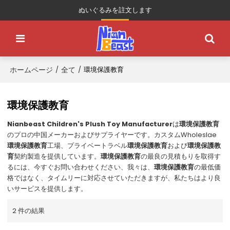
ぬいぐるみを註文します
ホームページ
全て
/
/
環境保護教育
環境保護教育
Nianbeast Children's Plush Toy Manufacturer
は
環境保護教育
のプロの中国メーカーおよびサプライヤーです。カスタムWholeslae
環境保護教育
工場、プライベートラベル
環境保護教育
および
環境保護教
育
契約製造を提供しています。
環境保護教育
の最良の見積もりを取得す
るには、今すぐお問い合わせください、我々は、
環境保護教育
の最低価
格ではなく、タイムリーに対応させていただきますが、私たちはより良
いサービスを提供します。
2 件の結果