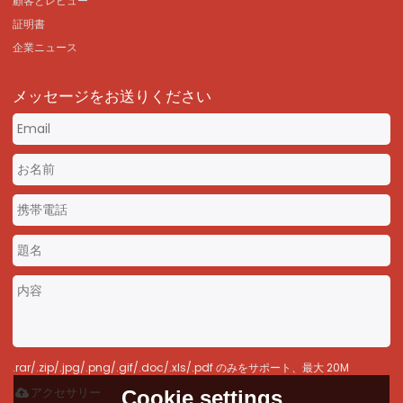
顧客とレビュー
証明書
企業ニュース
メッセージをお送りください
.rar/.zip/.jpg/.png/.gif/.doc/.xls/.pdf のみをサポート、最大 20M
アクセサリー
Cookie settings