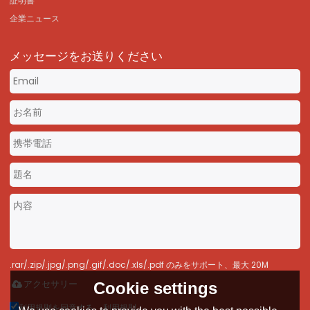
証明書
企業ニュース
メッセージをお送りください
.rar/.zip/.jpg/.png/.gif/.doc/.xls/.pdf のみをサポート、最大 20M
アクセサリー
Cookie settings
利用規則を同意する。,
利用規則